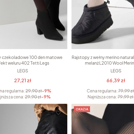
y czekoladowe 100 den matowe
Rajstopy z wełny merino natura
fekt weluru 402 Tetti Legs
melanż L2010 Wool Meri
LEGS
LEGS
27,21 zł
66,39 zł
na regularna:
29,90 zł
-9%
Cena regularna:
79,99 z
jniższa cena:
29,90 zł
-9%
Najniższa cena:
79,99 zł
OKAZJA