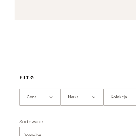
FILTRY
Cena
Marka
Kolekcja
Koniec filtrów
Lista produktów
Sortowanie:
Domyślne