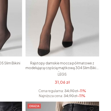
5 Slim Bikini
Rajstopy damskie mocca półmatowe z
modelującą częścią majtkową 304 Slim Bikini
Legs
LEGS
31,06 zł
Cena regularna:
34,90 zł
-11%
Najniższa cena:
34,90 zł
-11%
OKAZJA