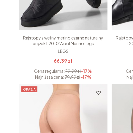
Rajstopy z wełny merino czarne naturalny
Rajstopy
prążek L2010 Wool Merino Legs
L2
LEGS
66,39 zł
Cena regularna:
79,99 zł
-17%
Cen
Najniższa cena:
79,99 zł
-17%
Naj
OKAZJA