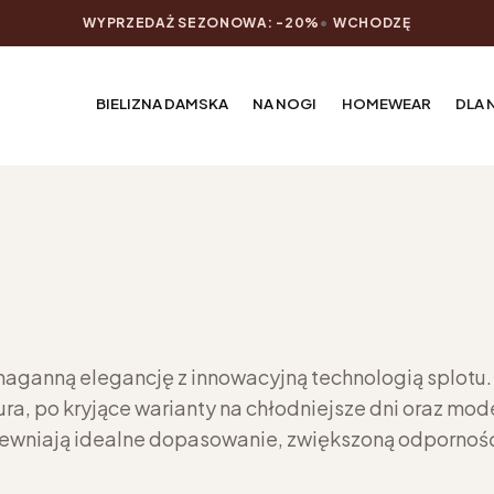
WYPRZEDAŻ SEZONOWA: -20%
•
WCHODZĘ
BIELIZNA DAMSKA
NA NOGI
HOMEWEAR
DLA 
enaganną elegancję z innowacyjną technologią splotu.
iura, po kryjące warianty na chłodniejsze dni oraz m
apewniają idealne dopasowanie, zwiększoną odporność