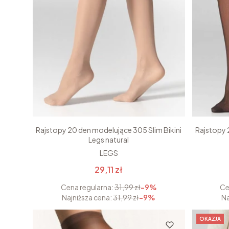
Rajstopy 20 den modelujące 305 Slim Bikini
Rajstopy 
Legs natural
LEGS
29,11 zł
Cena regularna:
31,99 zł
-9%
Ce
Najniższa cena:
31,99 zł
-9%
Na
OKAZJA