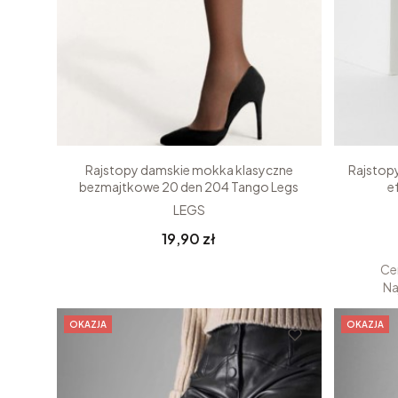
Rajstopy damskie mokka klasyczne
Rajstop
bezmajtkowe 20 den 204 Tango Legs
e
LEGS
Cena
19,90 zł
Ce
Na
OKAZJA
OKAZJA