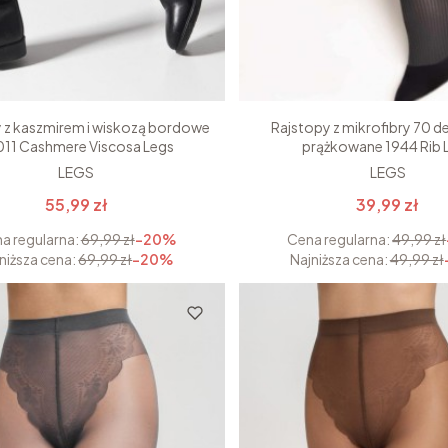
 z kaszmirem i wiskozą bordowe
Rajstopy z mikrofibry 70 d
011 Cashmere Viscosa Legs
prążkowane 1944 Rib 
LEGS
LEGS
55,99 zł
39,99 zł
a regularna:
69,99 zł
-20%
Cena regularna:
49,99 zł
niższa cena:
69,99 zł
-20%
Najniższa cena:
49,99 zł