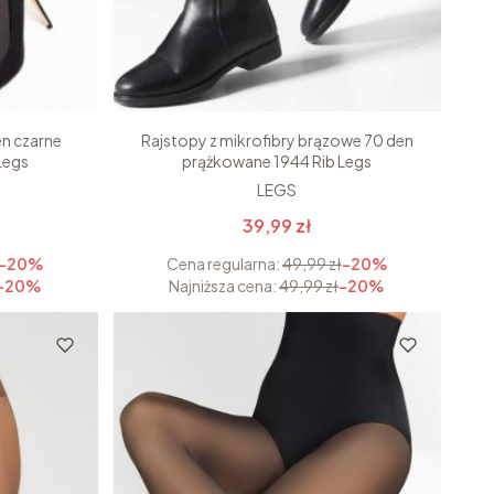
en czarne
Rajstopy z mikrofibry brązowe 70 den
Legs
prążkowane 1944 Rib Legs
LEGS
39,99 zł
-20%
Cena regularna:
49,99 zł
-20%
-20%
Najniższa cena:
49,99 zł
-20%