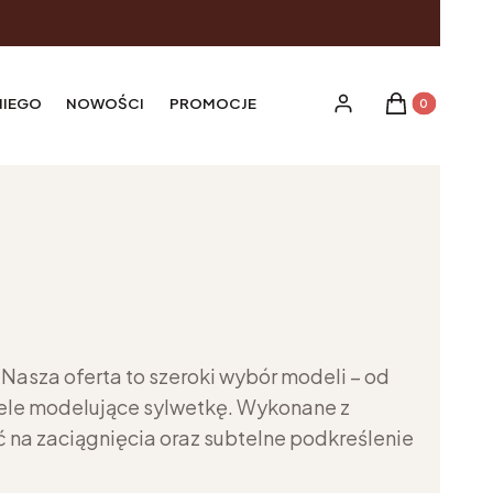
Produkty w ko
NIEGO
NOWOŚCI
PROMOCJE
Zaloguj się
Koszyk
 Nasza oferta to szeroki wybór modeli – od
odele modelujące sylwetkę. Wykonane z
 na zaciągnięcia oraz subtelne podkreślenie