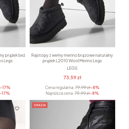
lny prążek beż
Rajstopy z wełny merino brązowe naturalny
no Legs
prążek L2010 Wool Merino Legs
LEGS
73,59 zł
ł
-17%
Cena regularna:
79,99 zł
-8%
-17%
Najniższa cena:
79,99 zł
-8%
OKAZJA