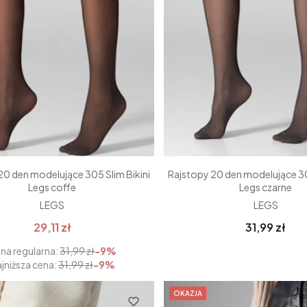
20 den modelujące 305 Slim Bikini
Rajstopy 20 den modelujące 30
Legs coffe
Legs czarne
LEGS
LEGS
Cena
29,11 zł
31,99 zł
na regularna:
31,99 zł
-9%
jniższa cena:
31,99 zł
-9%
OKAZJA